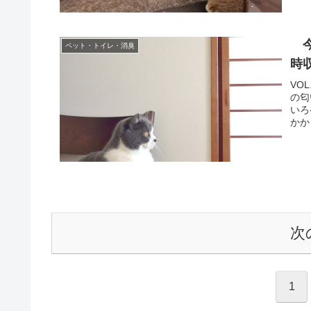
今
ペット・トイレ・消臭
時
VO
の匂
いろ
かか
次
1