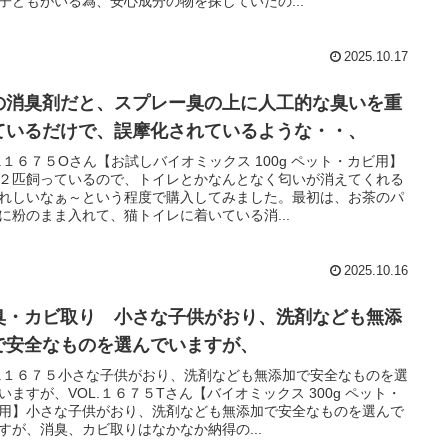
子どもがいる為、安心成分の物を探していたの...
2025.10.17
の消臭剤だと、スプレー臭の上に人工的な臭いを重
ているだけで、誤摩化されているような・・、
L.１６７５Oさん【お試しバイオミックス 100g ペット・カビ用】
２匹飼っているので、トイレとかなんとなく匂いが消えてくれる
れしいなぁ～という程度で購入してみました。最初は、お茶のパ
に粉のまま入れて、猫トイレに着いている消...
2025.10.16
臭・カビ取り 小さな子供がおり、洗剤なども無添
で安全なものを選んでいますが、
L.１６７５小さな子供がおり、洗剤なども無添加で安全なものを選
いますが、VOL.１６７５Tさん【バイオミックス 300g ペット・
用】小さな子供がおり、洗剤なども無添加で安全なものを選んで
すが、消臭、カビ取りはなかなか納得の...