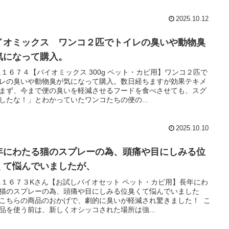
2025.10.12
イオミックス ワンコ２匹でトイレの臭いや動物臭
気になって購入。
L.１６７４【バイオミックス 300g ペット・カビ用】ワンコ２匹で
レの臭いや動物臭が気になって購入。数日経ちますが効果テキメ
まず、今まで便の臭いを軽減させるフードを食べさせても、スグ
したな！」とわかっていたワンコたちの便の...
2025.10.10
年にわたる猫のスプレーの為、頭痛や目にしみる位
くて悩んでいましたが、
L.１６７３Kさん【お試しバイオセット ペット・カビ用】長年にわ
猫のスプレーの為、頭痛や目にしみる位臭くて悩んでいました
こちらの商品のおかげで、劇的に臭いが軽減され驚きました！ こ
品を使う前は、新しくオシッコされた場所は強...