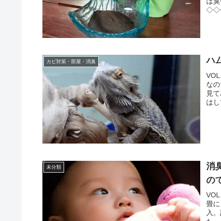
は臭
◇◇
ハ
カビ対策・部屋・消臭
VO
なの
見て
はし
消
未分類
の
VO
畳に
入。