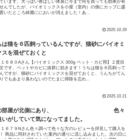
ています。犬っぽい香ばしい体臭に今まで何を買っても効果が有
せんでしたが、バイオミックスを小屋（室内）の側にカップに盛
置いたところ綺麗ににおいが消えました！あ...
2025.10.29
ちは猫を６匹飼っているんですが、猫砂にバイオミ
クスを混ぜておくと
L.１６８０Aさん【バイオミックス 300g ペット・カビ用】２度目
文です。ペットやカビに抜群に効きます！うちは猫を６匹飼って
んですが、猫砂にバイオミックスを混ぜておくと、うんちがてん
りでもあまり臭わないのでたまに掃除を忘れ...
2025.10.21
娘の部屋が北側にあり、 色々
臭いがしていて気になってました。
L.１６７９Nさん色々調べて色々な方のレビューを拝見して購入を
！ 商品に同封されていた案内の通りに流し込みました。次の日に