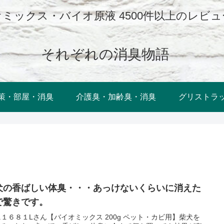
ミックス・バイオ原液 4500件以上のレビ
それぞれの消臭物語
策・部屋・消臭
介護臭・加齢臭・消臭
グリストラ
犬の香ばしい体臭・・・あっけないくらいに消えた
で驚きです。
L.１６８１Lさん【バイオミックス 200g ペット・カビ用】柴犬を