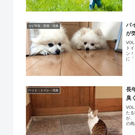
バ
カビ対策・部屋・消臭
が
VO
トイ
ン！
に「
長
ペット・トイレ・消臭
臭
VO
たる
が、
の商