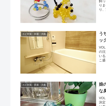
飼っ
りま
り、
う
カビ対策・部屋・消臭
ッ
VO
の注
いる
こ盛
カビ対策・部屋・消臭
な
VO
決定