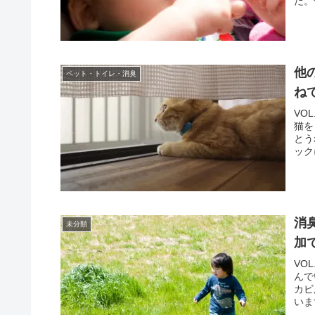
た。
他
ペット・トイレ・消臭
ね
VO
猫を
とう
ック
消
未分類
加
VO
んで
カビ
いま