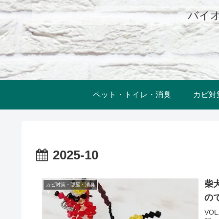
バイオ
ペット・トイレ・消臭
カビ対
2025-10
柴
カビ対策・部屋・消臭
の
VO