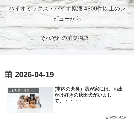
バイオミックス・バイオ原液 4500件以上のレ
ビューから
それぞれの消臭物語
2026-04-19
(車内の犬臭）我が家には、お出
カビ対策・部屋・消臭
かけ好きの秋田犬がいまし
て、・・・・
2026.04.19