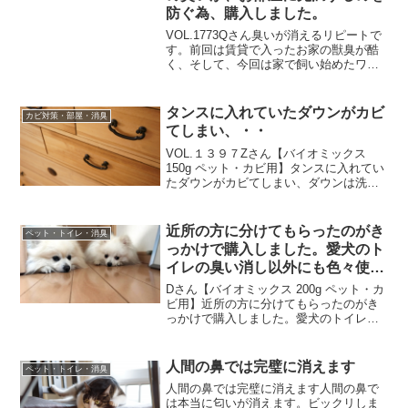
防ぐ為、購入しました。
VOL.1773Qさん臭いが消えるリピートで
す。前回は賃貸で入ったお家の獣臭が酷
く、そして、今回は家で飼い始めたワン
ちゃんの臭いが、お部屋に充満するのを
防ぐ為、購入しました。嘘みたいに消え
ます。コーヒーフィルターに入れて、犬
タンスに入れていたダウンがカビ
カビ対策・部屋・消臭
のゲージから離し...
てしまい、・・
VOL.１３９７Zさん【バイオミックス
150g ペット・カビ用】タンスに入れてい
たダウンがカビてしまい、ダウンは洗っ
たのですがタンスの中にかび臭さが抜け
ませんでした。タンスを開けるたびにカ
ビ臭が。この商品をネットで見つけてす
近所の方に分けてもらったのがき
ペット・トイレ・消臭
ぐ頼みました。...
っかけで購入しました。愛犬のト
イレの臭い消し以外にも色々使え
るので・・
Dさん【バイオミックス 200g ペット・カ
ビ用】近所の方に分けてもらったのがき
っかけで購入しました。愛犬のトイレの
臭い消し以外にも色々使えるのでありが
たいです。家の犬はまだ子供なので遊ん
でいるうちに撒き散らしてしまったり、
人間の鼻では完璧に消えます
ペット・トイレ・消臭
食べてしまわまい...
人間の鼻では完璧に消えます人間の鼻で
は本当に匂いが消えます。ビックリしま