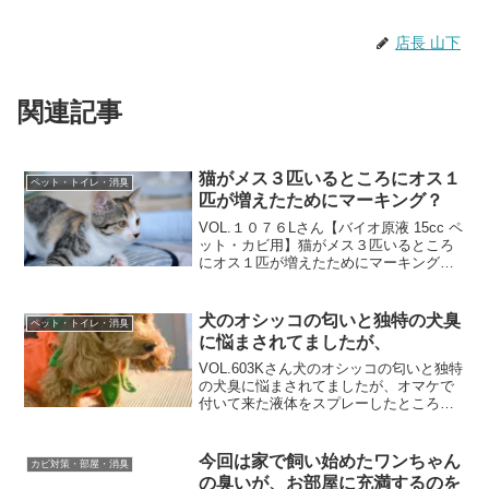
店長 山下
関連記事
猫がメス３匹いるところにオス１
ペット・トイレ・消臭
匹が増えたためにマーキング？
VOL.１０７６Lさん【バイオ原液 15cc ペ
ット・カビ用】猫がメス３匹いるところ
にオス１匹が増えたためにマーキング？
で臭いがかなりきつくなっていたので購
入しました。いままではここのバイオの
粉のものを使っていましたが、今回は初
犬のオシッコの匂いと独特の犬臭
ペット・トイレ・消臭
めてバイオ原...
に悩まされてましたが、
VOL.603Kさん犬のオシッコの匂いと独特
の犬臭に悩まされてましたが、オマケで
付いて来た液体をスプレーしたところ、
２時間もしないで匂いが気にならなくな
りました。 エアコンにはお茶パックに入
れたものを置いたところ匂いが無くな
今回は家で飼い始めたワンちゃん
カビ対策・部屋・消臭
り、咳も出なくな...
の臭いが、お部屋に充満するのを