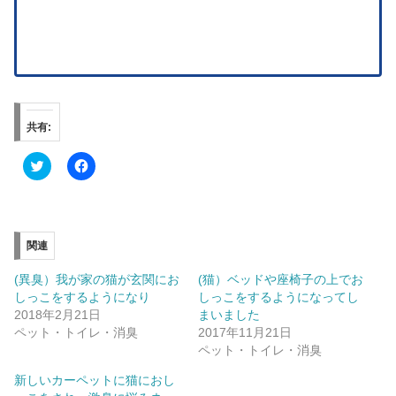
共有:
ク
F
リ
a
ッ
c
ク
e
し
b
て
o
T
o
w
k
関連
i
で
t
共
t
有
(異臭）我が家の猫が玄関にお
(猫）ベッドや座椅子の上でお
e
す
しっこをするようになり
しっこをするようになってし
r
る
で
に
2018年2月21日
まいました
共
は
ペット・トイレ・消臭
2017年11月21日
有
ク
(
リ
ペット・トイレ・消臭
新
ッ
し
ク
新しいカーペットに猫におし
い
し
ウ
て