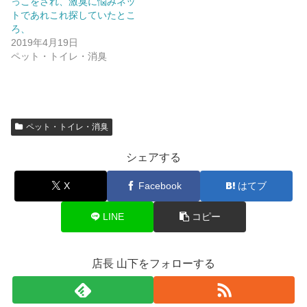
っこをされ、激臭に悩みネッ
ィ
く
ン
だ
トであれこれ探していたとこ
ド
さ
ろ、
ウ
い
で
(
2019年4月19日
開
新
ペット・トイレ・消臭
き
し
ま
い
す
ウ
)
ィ
ン
ド
ウ
で
ペット・トイレ・消臭
開
き
ま
シェアする
す
)
X
Facebook
はてブ
LINE
コピー
店長 山下をフォローする