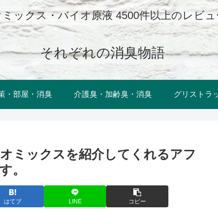
ミックス・バイオ原液 4500件以上のレビ
それぞれの消臭物語
策・部屋・消臭
介護臭・加齢臭・消臭
グリストラ
イオミックスを紹介してくれるアフ
す。
はてブ
LINE
コピー