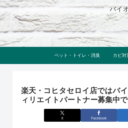
バイオ
ペット・トイレ・消臭
カビ対
楽天・コヒタセロイ店ではバ
ィリエイトパートナー募集中で
X
Facebook