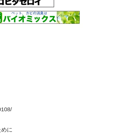
0108/
ために